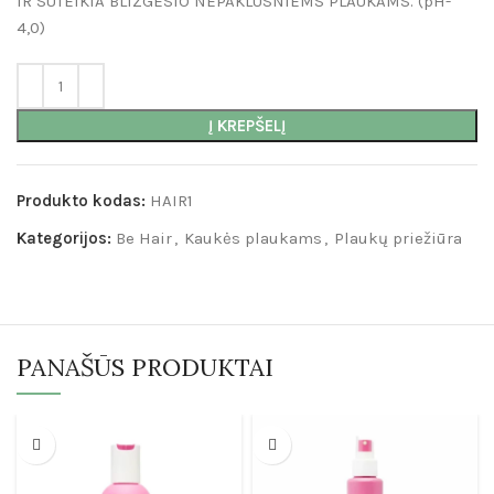
IR SUTEIKIA BLIZGESIO NEPAKLUSNIEMS PLAUKAMS. (pH-
4,0)
Į KREPŠELĮ
Produkto kodas:
HAIR1
Kategorijos:
Be Hair
,
Kaukės plaukams
,
Plaukų priežiūra
PANAŠŪS PRODUKTAI