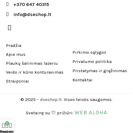
+370 647 40315
Info@dseshop.lt
Pradžia
Pirkimo sąlygos
Apie mus
Privatumo politika
Plaukų šalinimas lazeriu
Pristatymas ir grąžinimas
Veido ir kūno konturavimas
Kontaktai
Straipsniai
© 2025 –
dseshop.lt.
Visos teisės saugomos.
WEB ALOHA
Svetainę su 🤍 prižiūri:
0
duotuvė
Krepšelis
Mano paskyra