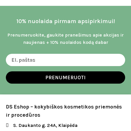
10% nuolaida pirmam apsipirkimui!
Prenumeruokite, gaukite pranešimus apie akcijas ir
naujienas + 10% nuolaidos kodą dabar
PRENUMERUOTI
DS Eshop – kokybiškos kosmetikos priemonės
ir procedūros
S. Daukanto g. 24A, Klaipėda