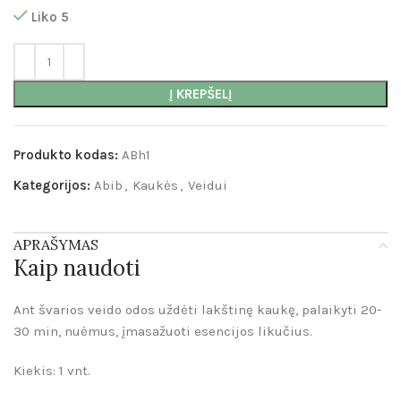
Liko 5
Į KREPŠELĮ
Produkto kodas:
ABh1
Kategorijos:
Abib
,
Kaukės
,
Veidui
APRAŠYMAS
Kaip naudoti
Ant švarios veido odos uždėti lakštinę kaukę, palaikyti 20-
30 min, nuėmus, įmasažuoti esencijos likučius.
Kiekis: 1 vnt.