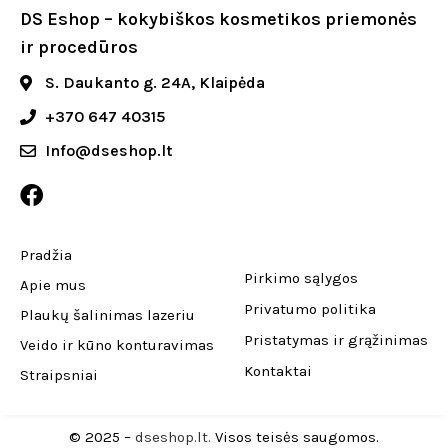
DS Eshop – kokybiškos kosmetikos priemonės
ir procedūros
S. Daukanto g. 24A, Klaipėda
+370 647 40315
Info@dseshop.lt
Pradžia
Pirkimo sąlygos
Apie mus
Privatumo politika
Plaukų šalinimas lazeriu
Pristatymas ir grąžinimas
Veido ir kūno konturavimas
Kontaktai
Straipsniai
© 2025 –
dseshop.lt.
Visos teisės saugomos.