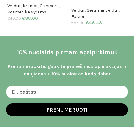
Veidui
,
Kremai
,
Clinicare
,
Veidui
,
Serumai veidui
,
Kosmetika vyrams
Fusion
€
36.00
€
40.00
€
46.48
€
56.00
10% nuolaida pirmam apsipirkimui!
Prenumeruokite, gaukite pranešimus apie akcijas ir
naujienas + 10% nuolaidos kodą dabar
PRENUMERUOTI