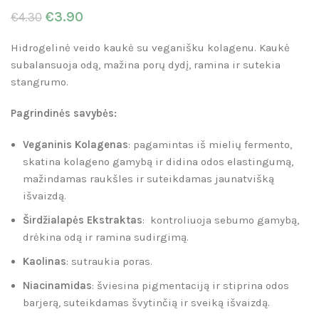
€
3.90
€
4.30
Hidrogelinė veido kaukė su veganišku kolagenu. Kaukė
subalansuoja odą, mažina porų dydį, ramina ir sutekia
stangrumo.
Pagrindinės savybės:
Veganinis Kolagenas
: pagamintas iš mielių fermento,
skatina kolageno gamybą ir didina odos elastingumą,
mažindamas raukšles ir suteikdamas jaunatvišką
išvaizdą.
Širdžialapės Ekstraktas
: kontroliuoja sebumo gamybą,
drėkina odą ir ramina sudirgimą.
Kaolinas
: sutraukia poras.
Niacinamidas
: šviesina pigmentaciją ir stiprina odos
barjerą, suteikdamas švytinčią ir sveiką išvaizdą.