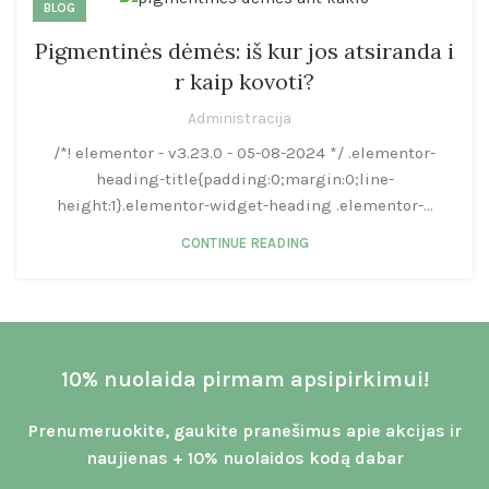
BLOG
Pigmentinės dėmės: iš kur jos atsiranda i
r kaip kovoti?
Administracija
/*! elementor - v3.23.0 - 05-08-2024 */ .elementor-
heading-title{padding:0;margin:0;line-
height:1}.elementor-widget-heading .elementor-...
CONTINUE READING
10% nuolaida pirmam apsipirkimui!
Prenumeruokite, gaukite pranešimus apie akcijas ir
naujienas + 10% nuolaidos kodą dabar