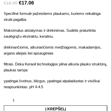
€
17.06
€
18.95
Specifinė formulė pažeistiems plaukams, kuriems reikalinga
skubi pagalba.
Maksimalus atstatymas ir drėkinimas. Sudėtis praturtinta
saulėgrąžu ekstraktu, keratinu,
drėkinančiomis, atkuriančiomis medžiagomis, makadamijos,
argano aliejais bei apsauginiais
filtrais. Dėka Keraoil technologijos pilnai atkuria plauko struktūrą,
plaukas tampa
ypatingai švelnus, blizgus, ypatingai atpalaiduotas ir visiškai
neapsunkintas. pH 4-4.5
Į KREPŠELĮ