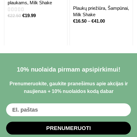
plaukams
,
Milk Shake
Plaukų priežiūra
,
Šampūnai
,
Milk Shake
€
19.99
€
22.50
€
16.50
–
€
41.00
10% nuolaida pirmam apsipirkimui!
Prenumeruokite, gaukite pranešimus apie akcijas ir
naujienas + 10% nuolaidos kodą dabar
PRENUMERUOTI