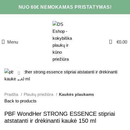
NUO 60€ NEMOKAMAS PRISTATYMAS!
0
Menu
€
0.00
Click to enlarge
Pradžia
Plaukų priežiūra
Kaukės plaukams
Back to products
PBF WondHer STRONG ESSENCE stipriai
atstatanti ir drėkinanti kaukė 150 ml