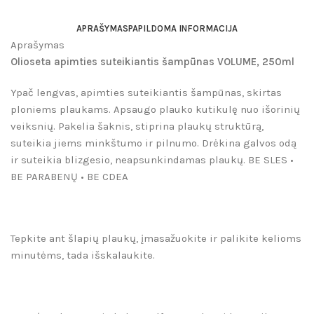
APRAŠYMAS
PAPILDOMA INFORMACIJA
Aprašymas
Olioseta apimties suteikiantis šampūnas VOLUME, 250ml
Ypač lengvas, apimties suteikiantis šampūnas, skirtas
ploniems plaukams. Apsaugo plauko kutikulę nuo išorinių
veiksnių. Pakelia šaknis, stiprina plaukų struktūrą,
suteikia jiems minkštumo ir pilnumo. Drėkina galvos odą
ir suteikia blizgesio, neapsunkindamas plaukų.
BE SLES •
BE PARABENŲ • BE CDEA
Tepkite ant šlapių plaukų, įmasažuokite ir palikite kelioms
minutėms, tada išskalaukite.