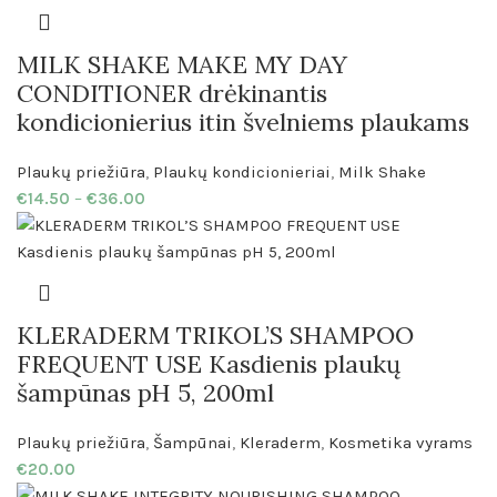
MILK SHAKE MAKE MY DAY
CONDITIONER drėkinantis
kondicionierius itin švelniems plaukams
Plaukų priežiūra
,
Plaukų kondicionieriai
,
Milk Shake
€
14.50
–
€
36.00
KLERADERM TRIKOL’S SHAMPOO
FREQUENT USE Kasdienis plaukų
šampūnas pH 5, 200ml
Plaukų priežiūra
,
Šampūnai
,
Kleraderm
,
Kosmetika vyrams
€
20.00