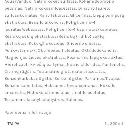
Aqua/Vanduo, Natrio koket sulfatas, Kokamidopropilo
betainas, Natrio kokoamfoacetatas, Dinatrio laureto
sulfosukcinatas, Kalio laktatas, Glicerinas, Liepų pumpurų
ekstraktas, Benzilo alkoholis, Poliglicerilo-4
lauratas/sebacatas, Poliglicerilo-4 kaprilatas/kapratas,
Rėžiukų sėklų ekstraktas/Rėžiukų (ridiko) sėklų
ekstraktas, Koko-gliukozidas, Glicerilo oleatas,
Polikvaternis-7, Oktildodecil oleatas, Oktildodekanolis,
Magnolijos žievės ekstraktas, Rozmarino lapų ekstraktas,
Hidrolizuoti kviečių baltymai, Natrio chloridas, Pantenolis,
Citrinų rūgštis, Tetranatrio glutamato diacetatas,
Benzenkarboksirūgštis, Sorbo rūgštis, Parfumas/Kvapas,
Benzilo salicilatas, Heksametilindanopiranas, Heksilo
cinamalis, Hidroksicitronelalas, Linalilo acetatas,
Tetramentilacetyloctahydronaftalenas.
Papildoma informacija
TALPA
1l, 250ml