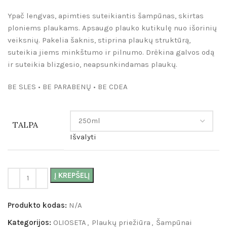
Ypač lengvas, apimties suteikiantis šampūnas, skirtas
ploniems plaukams. Apsaugo plauko kutikulę nuo išorinių
veiksnių. Pakelia šaknis, stiprina plaukų struktūrą,
suteikia jiems minkštumo ir pilnumo. Drėkina galvos odą
ir suteikia blizgesio, neapsunkindamas plaukų.
BE SLES • BE PARABENŲ • BE CDEA
TALPA
Išvalyti
Į KREPŠELĮ
Produkto kodas:
N/A
Kategorijos:
OLIOSETA
,
Plaukų priežiūra
,
Šampūnai