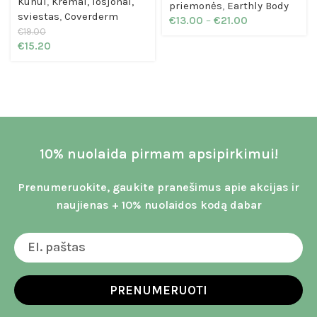
Kūnui
,
Kremai, losjonai,
priemonės
,
Earthly Body
sviestas
,
Coverderm
€
13.00
–
€
21.00
€
19.00
€
15.20
10% nuolaida pirmam apsipirkimui!
Prenumeruokite, gaukite pranešimus apie akcijas ir
naujienas + 10% nuolaidos kodą dabar
PRENUMERUOTI