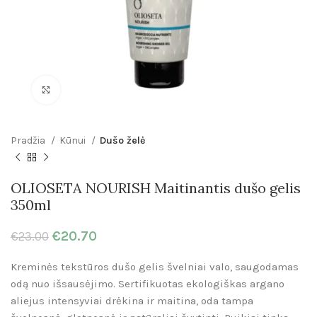
Click to enlarge
Pradžia
Kūnui
Dušo želė
OLIOSETA NOURISH Maitinantis dušo gelis
350ml
€
20.70
€
23.00
Kreminės tekstūros dušo gelis švelniai valo, saugodamas
odą nuo išsausėjimo. Sertifikuotas ekologiškas argano
aliejus intensyviai drėkina ir maitina, oda tampa