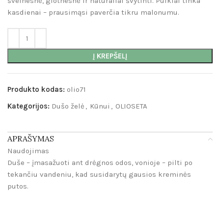
švelnesnė, glotnesnė ir natūraliai švytinti. Puikiai tinka
kasdienai – prausimąsi paverčia tikru malonumu.
Į KREPŠELĮ
Produkto kodas:
olio71
Kategorijos:
Dušo želė
,
Kūnui
,
OLIOSETA
APRAŠYMAS
Naudojimas
Duše – įmasažuoti ant drėgnos odos, vonioje – pilti po
tekančiu vandeniu, kad susidarytų gausios kreminės
putos.