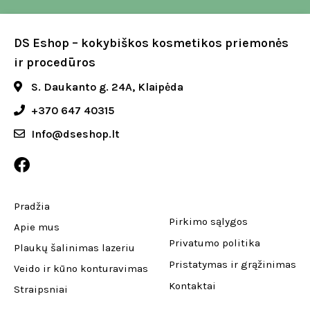
DS Eshop – kokybiškos kosmetikos priemonės
ir procedūros
S. Daukanto g. 24A, Klaipėda
+370 647 40315
Info@dseshop.lt
Pradžia
Pirkimo sąlygos
Apie mus
Privatumo politika
Plaukų šalinimas lazeriu
Pristatymas ir grąžinimas
Veido ir kūno konturavimas
Kontaktai
Straipsniai