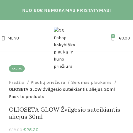
NUO 60€ NEMOKAMAS PRISTATYMAS!
0
MENU
€
0.00
AKCIJA
AKCIJA
Click to enlarge
Pradžia
Plaukų priežiūra
Serumas plaukams
OLIOSETA GLOW Žvilgesio suteikiantis aliejus 30ml
Back to products
OLIOSETA GLOW Žvilgesio suteikiantis
aliejus 30ml
€
25.20
€
28.00