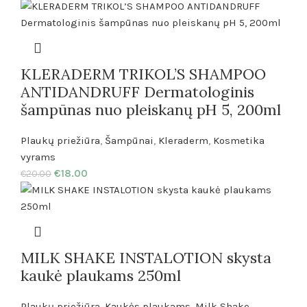
KLERADERM TRIKOL’S SHAMPOO
ANTIDANDRUFF Dermatologinis
šampūnas nuo pleiskanų pH 5, 200ml
Plaukų priežiūra
,
Šampūnai
,
Kleraderm
,
Kosmetika
vyrams
€
18.00
€
20.00
MILK SHAKE INSTALOTION skysta
kaukė plaukams 250ml
Plaukų priežiūra
,
Kaukės plaukams
,
Milk Shake