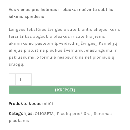
Vos vienas prisilietimas ir plaukai nušvinta subtiliu
šilkiniu spindesiu.
Lengvos tekstūros žvilgesio suteikiantis aliejus, kuris
tarsi šilkas apgaubia plaukus ir suteikia jiems
akimirksniu pastebimą, veidrodinį žvilgesį. Kamelijų
aliejus praturtina plaukus švelnumu, elastingumu ir
paklusnumu, o formulė neapsunkina net ploniausių
sruogų.
Į KREPŠELĮ
Produkto kodas:
oli01
Kategorijos:
OLIOSETA
,
Plaukų priežiūra
,
Serumas
plaukams