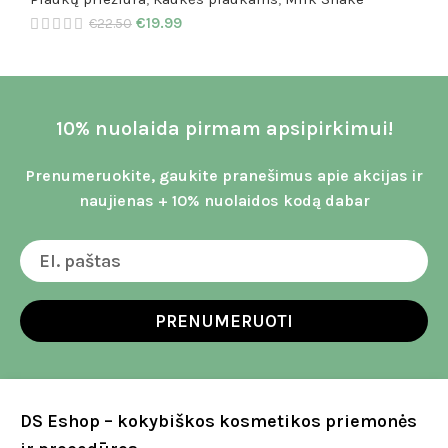
€
19.99
€
22.50
10% nuolaida pirmam apsipirkimui!
Prenumeruokite, gaukite pranešimus apie akcijas ir
naujienas + 10% nuolaidos kodą dabar
PRENUMERUOTI
DS Eshop – kokybiškos kosmetikos priemonės