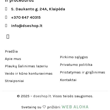
ir procedūros
S. Daukanto g. 24A, Klaipėda
+370 647 40315
Info@dseshop.lt
Pradžia
Pirkimo sąlygos
Apie mus
Privatumo politika
Plaukų šalinimas lazeriu
Pristatymas ir grąžinimas
Veido ir kūno konturavimas
Kontaktai
Straipsniai
© 2025 –
dseshop.lt.
Visos teisės saugomos.
WEB ALOHA
Svetainę su 🤍 prižiūri: