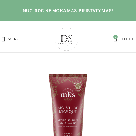
NUO 60€ NEMOKAMAS PRISTATYMAS!
0
MENU
€
0.00