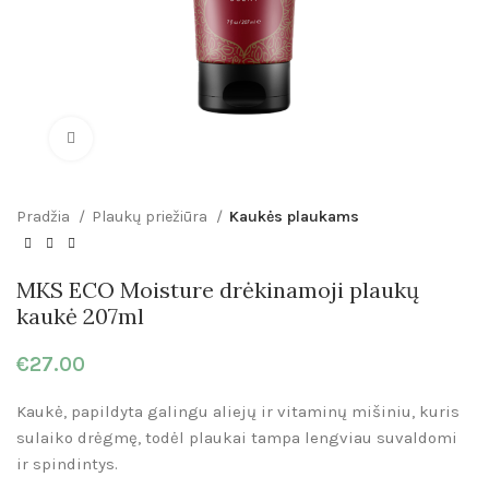
Click to enlarge
Pradžia
Plaukų priežiūra
Kaukės plaukams
MKS ECO Moisture drėkinamoji plaukų
kaukė 207ml
€
27.00
Kaukė, papildyta galingu aliejų ir vitaminų mišiniu, kuris
sulaiko drėgmę, todėl plaukai tampa lengviau suvaldomi
ir spindintys.