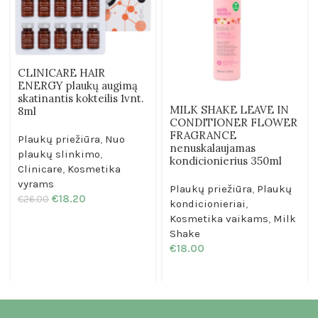
CLINICARE HAIR
ENERGY plaukų augimą
skatinantis kokteilis 1vnt.
MILK SHAKE LEAVE IN
8ml
CONDITIONER FLOWER
FRAGRANCE
Plaukų priežiūra
,
Nuo
nenuskalaujamas
plaukų slinkimo
,
kondicionierius 350ml
Clinicare
,
Kosmetika
vyrams
Plaukų priežiūra
,
Plaukų
€
18.20
€
26.00
kondicionieriai
,
Kosmetika vaikams
,
Milk
Shake
€
18.00