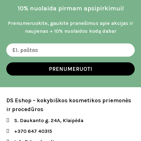
10% nuolaida pirmam apsipirkimui!
Prenumeruokite, gaukite pranešimus apie akcijas ir
naujienas + 10% nuolaidos kodą dabar
PRENUMERUOTI
DS Eshop – kokybiškos kosmetikos priemonės
ir procedūros
S. Daukanto g. 24A, Klaipėda
+370 647 40315