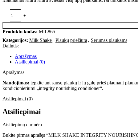
Maitinantis Muru Muru sviestas visų tipų plaukams.Tai unikalus mišiny
Produkto kodas:
MIL865
Kategorijos:
Milk Shake
,
Plaukų priežiūra
,
Serumas plaukams
Dalintis:
Aprašymas
Atsiliepimai (0)
Aprašymas
Naudojimas:
tepkite ant sausų plaukų ir jų galų prieš plaunant plau
kondicionieriumi „integrity nourishing conditioner“.
Atsiliepimai (0)
Atsiliepimai
Atsiliepimų dar nėra.
Būkite pirmas aprašęs “MILK SHAKE INTEGRITY NOURISHING MU