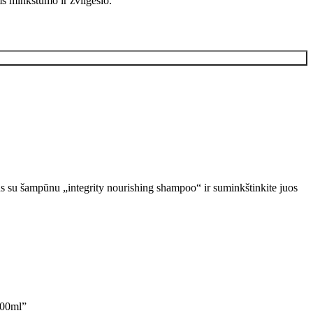
ms minkštumo ir žvilgesio.
kus su šampūnu „integrity nourishing shampoo“ ir suminkštinkite juos
00ml”