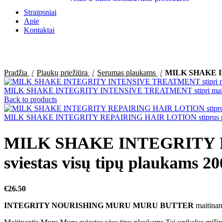
Straipsniai
Apie
Kontaktai
Click to enlarge
Pradžia
Plaukų priežiūra
Serumas plaukams
MILK SHAKE IN
MILK SHAKE INTEGRITY INTENSIVE TREATMENT stipri maitinan
Back to products
MILK SHAKE INTEGRITY REPAIRING HAIR LOTION stiprus prot
MILK SHAKE INTEGRITY N
sviestas visų tipų plaukams 2
€
26.50
INTEGRITY NOURISHING MURU MURU BUTTER
maitinan