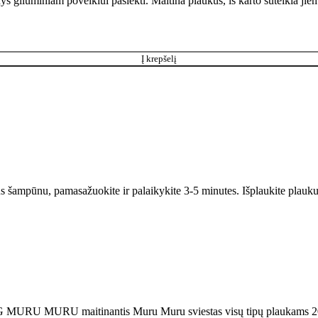
s giluminiam poveikiui pasiekti. Maitina plaukus, iš karto suteikia jie
Į krepšelį
kus šampūnu, pamasažuokite ir palaikykite 3-5 minutes. Išplaukite plau
RU MURU maitinantis Muru Muru sviestas visų tipų plaukams 2