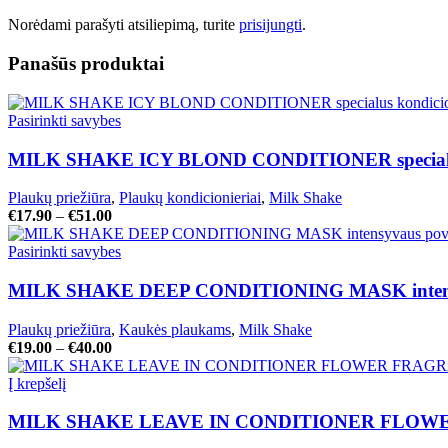
Norėdami parašyti atsiliepimą, turite
prisijungti
.
Panašūs produktai
Pasirinkti savybes
MILK SHAKE ICY BLOND CONDITIONER specialus k
Plaukų priežiūra
,
Plaukų kondicionieriai
,
Milk Shake
€
17.90
–
€
51.00
Pasirinkti savybes
MILK SHAKE DEEP CONDITIONING MASK intensyva
Plaukų priežiūra
,
Kaukės plaukams
,
Milk Shake
€
19.00
–
€
40.00
Į krepšelį
MILK SHAKE LEAVE IN CONDITIONER FLOWER F