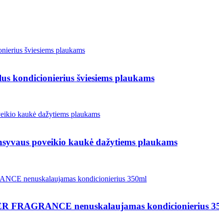
ondicionierius šviesiems plaukams
us poveikio kaukė dažytiems plaukams
RAGRANCE nenuskalaujamas kondicionierius 3