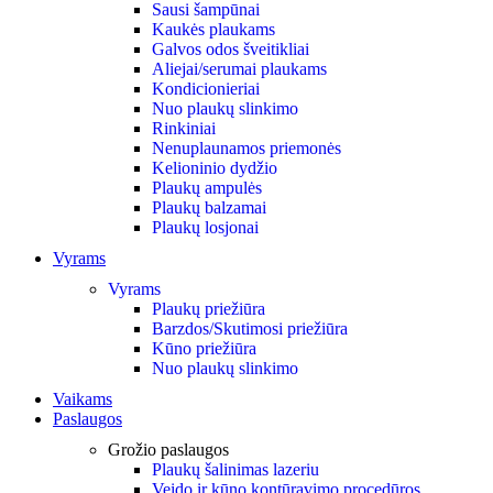
Sausi šampūnai
Kaukės plaukams
Galvos odos šveitikliai
Aliejai/serumai plaukams
Kondicionieriai
Nuo plaukų slinkimo
Rinkiniai
Nenuplaunamos priemonės
Kelioninio dydžio
Plaukų ampulės
Plaukų balzamai
Plaukų losjonai
Vyrams
Vyrams
Plaukų priežiūra
Barzdos/Skutimosi priežiūra
Kūno priežiūra
Nuo plaukų slinkimo
Vaikams
Paslaugos
Grožio paslaugos
Plaukų šalinimas lazeriu
Veido ir kūno kontūravimo procedūros