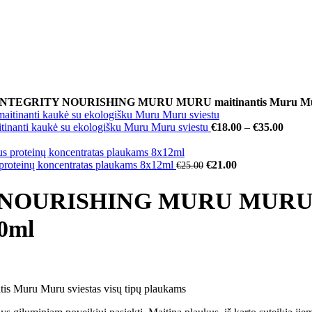
TEGRITY NOURISHING MURU MURU maitinantis Muru Muru sv
ti kaukė su ekologišku Muru Muru sviestu
€
18.00
–
€
35.00
einų koncentratas plaukams 8x12ml
€
21.00
€
25.00
OURISHING MURU MURU ma
00ml
tis Muru Muru sviestas visų tipų plaukams