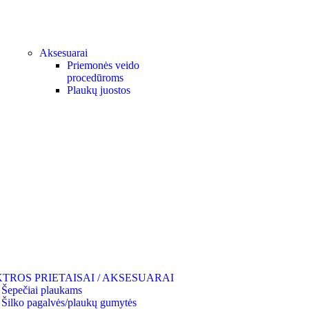
Aksesuarai
Priemonės veido
procedūroms
Plaukų juostos
TROS PRIETAISAI / AKSESUARAI
Šepečiai plaukams
Šilko pagalvės/plaukų gumytės