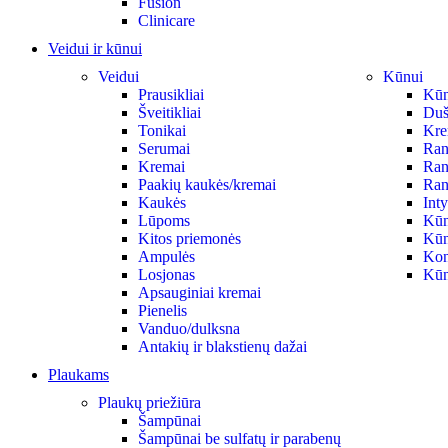
Fusion
Clinicare
Veidui ir kūnui
Veidui
Kūnui
Prausikliai
Kūno
Šveitikliai
Duš
Tonikai
Krem
Serumai
Ran
Kremai
Ran
Paakių kaukės/kremai
Ran
Kaukės
Int
Lūpoms
Kūn
Kitos priemonės
Kūn
Ampulės
Kon
Losjonas
Kūn
Apsauginiai kremai
Pienelis
Vanduo/dulksna
Antakių ir blakstienų dažai
Plaukams
Plaukų priežiūra
Šampūnai
Šampūnai be sulfatų ir parabenų