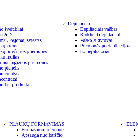
Depiliacijai
 šveitikliai
Depiliacinis vaškas
o želė
Rinkiniai depiliacijai
ai, losjonai, sviestas
Vaško šildytuvai
kų kremai
Priemonės po depiliacijos
kų priežiūros priemonės
Fotoepiliatoriai
kų muilas
ymios higienos priemonės
o pienelis
o emulsija
centratai
o kiti produktai
PLAUKŲ FORMAVIMAS
ELEK
Formavimo priemonės
Apsauga nuo karščio