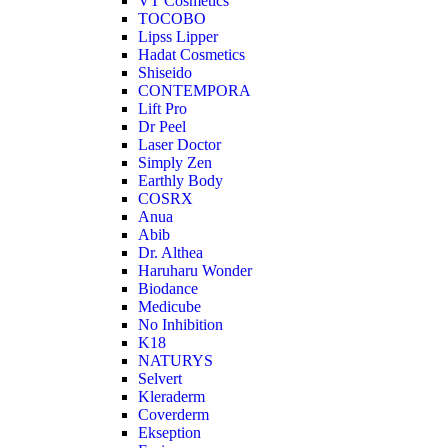
VT Cosmetics
TOCOBO
Lipss Lipper
Hadat Cosmetics
Shiseido
CONTEMPORA
Lift Pro
Dr Peel
Laser Doctor
Simply Zen
Earthly Body
COSRX
Anua
Abib
Dr. Althea
Haruharu Wonder
Biodance
Medicube
No Inhibition
K18
NATURYS
Selvert
Kleraderm
Coverderm
Ekseption