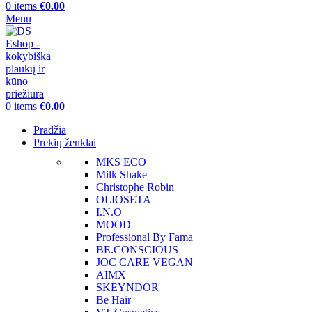
0
items
€
0.00
Menu
0
items
€
0.00
Pradžia
Prekių ženklai
MKS ECO
Milk Shake
Christophe Robin
OLIOSETA
I.N.O
MOOD
Professional By Fama
BE.CONSCIOUS
JOC CARE VEGAN
AIMX
SKEYNDOR
Be Hair