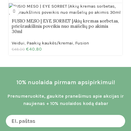
FUSIO MESO | EYE SORBET |Akių kremas sorbetas,
priešraukšlinis poveikis nuo maišelių po akimis
30ml
Veidui
,
Paakių kaukės/kremai
,
Fusion
€
40.80
€
48.00
10% nuolaida pirmam apsipirkimui!
Prenumeruokite, gaukite pranešimus apie akcijas ir
naujienas + 10% nuolaidos kodą dabar