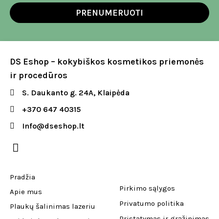
PRENUMERUOTI
DS Eshop – kokybiškos kosmetikos priemonės
ir procedūros
S. Daukanto g. 24A, Klaipėda
+370 647 40315
Info@dseshop.lt
Pradžia
Pirkimo sąlygos
Apie mus
Privatumo politika
Plaukų šalinimas lazeriu
Pristatymas ir grąžinimas