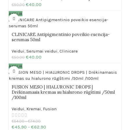
€
40.00
€
50.00
AKCIJA
CLINICARE Antipigmentinio poveikio esencija-
serumas 50ml
Veidui
,
Serumai veidui
,
Clinicare
€
40.00
€
50.00
AKCIJA
FUSION MESO | HIALURONIC DROPS |
Drėkinamasis kremas su hialurono rūgštimi /50ml
/100ml
Veidui
,
Kremai
,
Fusion
€
54.00
–
€
74.00
€
45.90
–
€
62.90