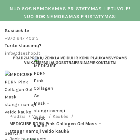
NUO 60€ NEMOKAMAS PRISTATYMAS LIETUVOJE!
NUO 60€ NEMOKAMAS PRISTATYMAS!
Susisiekite
+370 647 40315
Turite klausimų?
info@dseshop.lt
PRADŽIA
PREKIŲ ŽENKLAI
VEIDUI IR KŪNUI
PLAUKAMS
VYRAMS
VAIKAMS
PASLAUGOS
STRAIPSNIAI
APIE
KONTAKTAI
AKCIJA
Click to enlarge
Pradžia
Veidui
Kaukės
MEDICUBE PDRN Pink Collagen Gel Mask –
stangrinamoji veido kaukė
Search
Back to products