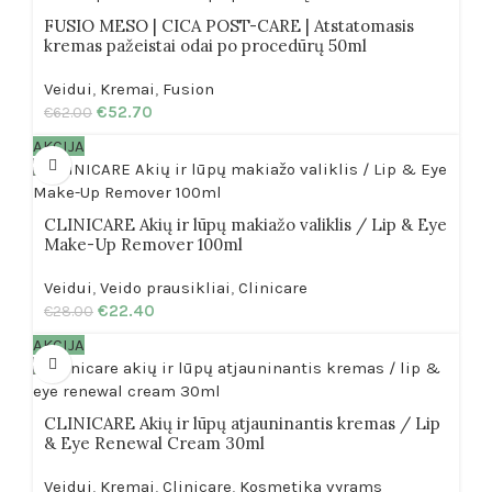
FUSIO MESO | CICA POST-CARE | Atstatomasis
kremas pažeistai odai po procedūrų 50ml
Veidui
,
Kremai
,
Fusion
€
52.70
€
62.00
AKCIJA
CLINICARE Akių ir lūpų makiažo valiklis / Lip & Eye
Make-Up Remover 100ml
Veidui
,
Veido prausikliai
,
Clinicare
€
22.40
€
28.00
AKCIJA
CLINICARE Akių ir lūpų atjauninantis kremas / Lip
& Eye Renewal Cream 30ml
Veidui
,
Kremai
,
Clinicare
,
Kosmetika vyrams