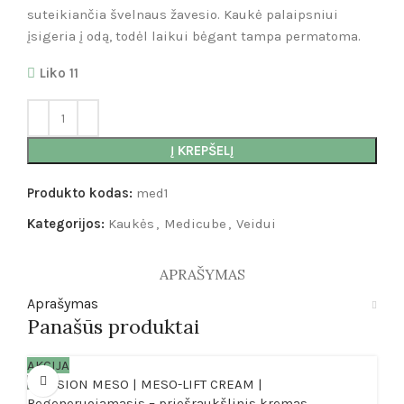
suteikiančia švelnaus žavesio. Kaukė palaipsniui
įsigeria į odą, todėl laikui bėgant tampa permatoma.
Liko 11
Į KREPŠELĮ
Produkto kodas:
med1
Kategorijos:
Kaukės
,
Medicube
,
Veidui
APRAŠYMAS
Aprašymas
Panašūs produktai
AKCIJA