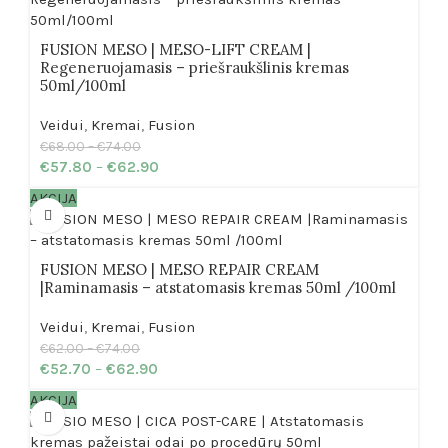
FUSION MESO | MESO-LIFT CREAM |
Regeneruojamasis – priešraukšlinis kremas
50ml/100ml
Veidui
,
Kremai
,
Fusion
€
68.00
–
€
74.00
€
57.80
–
€
62.90
AKCIJA
FUSION MESO | MESO REPAIR CREAM
|Raminamasis – atstatomasis kremas 50ml /100ml
Veidui
,
Kremai
,
Fusion
€
62.00
–
€
74.00
€
52.70
–
€
62.90
AKCIJA