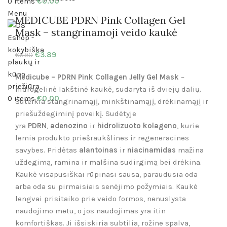
0
items
€
0.00
Menu
MEDICUBE PDRN Pink Collagen Gel
Mask – stangrinamoji veido kaukė
€
3.89
€
6.90
Medicube – PDRN Pink Collagen Jelly Gel
Mask
–
hidrogelinė lakštinė kaukė, sudaryta iš dviejų dalių.
0
items
€
0.00
Suteikia stangrinamąjį, minkštinamąjį, drėkinamąjį ir
priešuždegiminį poveikį. Sudėtyje
yra
PDRN
,
adenozino
ir
hidrolizuoto kolageno
, kurie
lemia produkto priešraukšlines ir regeneracines
savybes. Pridėtas
alantoinas
ir
niacinamidas
mažina
uždegimą, ramina ir malšina sudirgimą bei drėkina.
Kaukė visapusiškai rūpinasi sausa, paraudusia oda
arba oda su pirmaisiais senėjimo požymiais. Kaukė
lengvai prisitaiko prie veido formos, nenuslysta
naudojimo metu, o jos naudojimas yra itin
komfortiškas. Ji išsiskiria subtilia, rožine spalva,