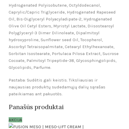
Hydrogenated Polyisobutene, Octyldodecanol,
Caprylic/Capric Triglyceride, Hydrogenated Rapeseed
Oil, Bis-Diglyceryl Polyacyladipate-2, Hydrogenated
Olive Oil Cetyl Esters, Myristyl Lactate, Diisostearoyl
Polyglyceryl-3 Dimer Dilinoleate, Dipalmitoyl
hydroxyproline, Sunflower seed Oil, Tocopherol,
Ascorbyl Tetraisopalmitate, Cetearyl Ethylhexanoate,
Sorbitan Isostearate, Portulaca Pilosa Extract, Sucrose
Cocoate, Palmitoyl Tripeptide-38, Glycosphingolipids,
Glycolipids, Parfume.
Pastaba: Sudėtis gali keistis. Tiksliausias ir
naujausias produktų sudedamųjų dalių sąrašas
pateikiamas ant pakuotės.
Panašūs produktai
AKCIJA