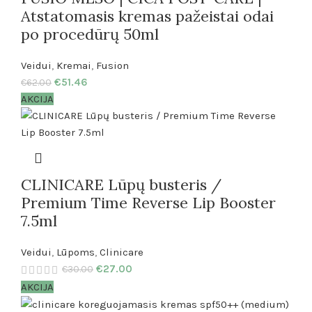
Atstatomasis kremas pažeistai odai
po procedūrų 50ml
Veidui
,
Kremai
,
Fusion
€
51.46
€
62.00
AKCIJA
CLINICARE Lūpų busteris /
Premium Time Reverse Lip Booster
7.5ml
Veidui
,
Lūpoms
,
Clinicare
€
27.00
€
30.00
AKCIJA