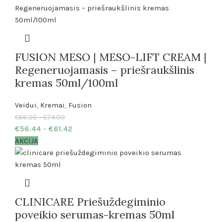
FUSION MESO | MESO-LIFT CREAM |
Regeneruojamasis – priešraukšlinis
kremas 50ml/100ml
Veidui
,
Kremai
,
Fusion
€
68.00
–
€
74.00
€
56.44
–
€
61.42
AKCIJA
CLINICARE Priešuždegiminio
poveikio serumas-kremas 50ml