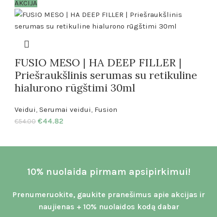
AKCIJA
FUSIO MESO | HA DEEP FILLER |
Priešraukšlinis serumas su retikuline
hialurono rūgštimi 30ml
Veidui
,
Serumai veidui
,
Fusion
€
44.82
€
54.00
10% nuolaida pirmam apsipirkimui!
Prenumeruokite, gaukite pranešimus apie akcijas ir
naujienas + 10% nuolaidos kodą dabar