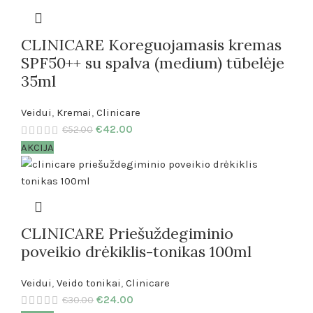
CLINICARE Koreguojamasis kremas
SPF50++ su spalva (medium) tūbelėje
35ml
Veidui
,
Kremai
,
Clinicare
€
42.00
€
52.00
AKCIJA
CLINICARE Priešuždegiminio
poveikio drėkiklis-tonikas 100ml
Veidui
,
Veido tonikai
,
Clinicare
€
24.00
€
30.00