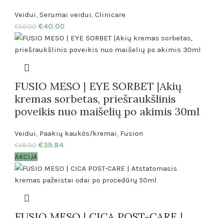
Veidui
,
Serumai veidui
,
Clinicare
€
40.00
€
50.00
FUSIO MESO | EYE SORBET |Akių
kremas sorbetas, priešraukšlinis
poveikis nuo maišelių po akimis 30ml
Veidui
,
Paakių kaukės/kremai
,
Fusion
€
39.84
€
48.00
AKCIJA
FUSIO MESO | CICA POST-CARE |