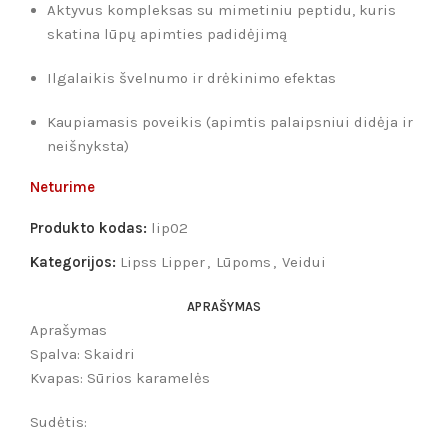
Aktyvus kompleksas su mimetiniu peptidu, kuris
skatina lūpų apimties padidėjimą
Ilgalaikis švelnumo ir drėkinimo efektas
Kaupiamasis poveikis (apimtis palaipsniui didėja ir
neišnyksta)
Neturime
Produkto kodas:
lip02
Kategorijos:
Lipss Lipper
,
Lūpoms
,
Veidui
APRAŠYMAS
Aprašymas
Spalva: Skaidri
Kvapas: Sūrios karamelės
Sudėtis: