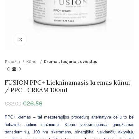
Click to enlarge
Pradžia
Kūnui
Kremai, losjonai, sviestas
FUSION PPC+ Liekninamasis kremas kūnui
/ PPC+ CREAM 100ml
€
26.56
€
32.00
PPC+ kremas – tai mezoterapijos procedūrų alternatyva celiulito bei
riebalinio audinio mažinimui. Kremo veiksmingumas grindžiamas
transderminių, 100 nm skersmens, sinergiškai veikiančių aktyviųjų