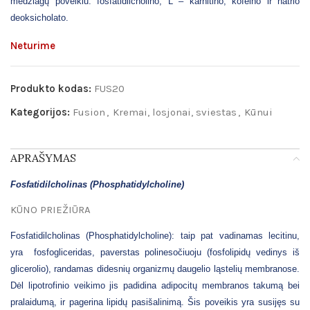
medžiagų poveikiu: fosfatidilcholino, L – karnitino, kofeino ir natrio
deoksicholato.
Neturime
Produkto kodas:
FUS20
Kategorijos:
Fusion
,
Kremai, losjonai, sviestas
,
Kūnui
APRAŠYMAS
Fosfatidilcholinas (Phosphatidylcholine)
KŪNO PRIEŽIŪRA
Fosfatidilcholinas (Phosphatidylcholine): taip pat vadinamas lecitinu,
yra fosfogliceridas, paverstas polinesočiuoju (fosfolipidų vedinys iš
glicerolio), randamas didesnių organizmų daugelio ląstelių membranose.
Dėl lipotrofinio veikimo jis padidina adipocitų membranos takumą bei
pralaidumą, ir pagerina lipidų pasišalinimą. Šis poveikis yra susijęs su