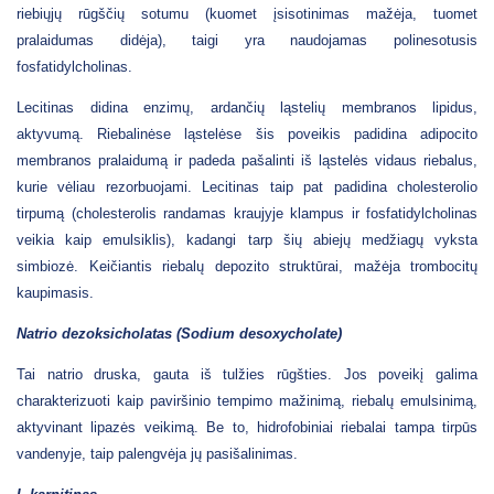
riebiųjų rūgščių sotumu (kuomet įsisotinimas mažėja, tuomet
pralaidumas didėja), taigi yra naudojamas polinesotusis
fosfatidylcholinas.
Lecitinas didina enzimų, ardančių ląstelių membranos lipidus,
aktyvumą. Riebalinėse ląstelėse šis poveikis padidina adipocito
membranos pralaidumą ir padeda pašalinti iš ląstelės vidaus riebalus,
kurie vėliau rezorbuojami. Lecitinas taip pat padidina cholesterolio
tirpumą (cholesterolis randamas kraujyje klampus ir fosfatidylcholinas
veikia kaip emulsiklis), kadangi tarp šių abiejų medžiagų vyksta
simbiozė. Keičiantis riebalų depozito struktūrai, mažėja trombocitų
kaupimasis.
Natrio dezoksicholatas (Sodium desoxycholate)
Tai natrio druska, gauta iš tulžies rūgšties. Jos poveikį galima
charakterizuoti kaip paviršinio tempimo mažinimą, riebalų emulsinimą,
aktyvinant lipazės veikimą. Be to, hidrofobiniai riebalai tampa tirpūs
vandenyje, taip palengvėja jų pasišalinimas.