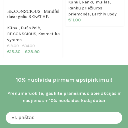
Kūnui
,
Rankų muilas
,
Rankų priežiūros
BE.CONSCIOUS | Mindful
priemonės
,
Earthly Body
dušo gelis BREATHE
€
11.00
Kūnui
,
Dušo želė
,
BE.CONSCIOUS
,
Kosmetika
vyrams
€
18.00
–
€
34.00
€
15.30
–
€
28.90
10% nuolaida pirmam apsipirkimui!
Prenumeruokite, gaukite pranešimus apie akcijas ir
naujienas + 10% nuolaidos kodą dabar