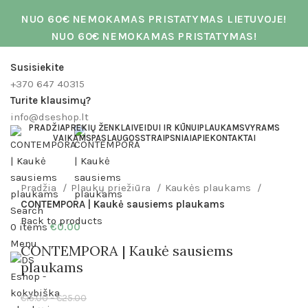
NUO 60€ NEMOKAMAS PRISTATYMAS LIETUVOJE!
NUO 60€ NEMOKAMAS PRISTATYMAS!
Susisiekite
+370 647 40315
Turite klausimų?
info@dseshop.lt
PRADŽIA
PREKIŲ ŽENKLAI
VEIDUI IR KŪNUI
PLAUKAMS
VYRAMS
VAIKAMS
PASLAUGOS
STRAIPSNIAI
APIE
KONTAKTAI
Click to enlarge
Pradžia
Plaukų priežiūra
Kaukės plaukams
CONTEMPORA | Kaukė sausiems plaukams
Search
Back to products
0
items
€
0.00
Menu
CONTEMPORA | Kaukė sausiems
plaukams
€
15.00
–
€
25.00