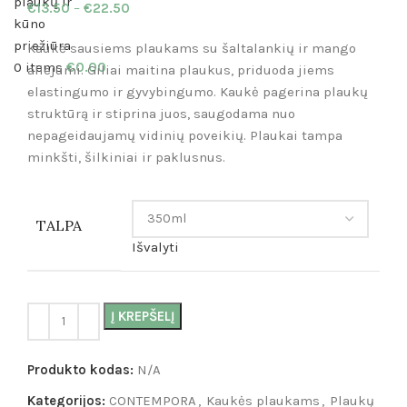
€
13.50
–
€
22.50
Kaukė sausiems plaukams su šaltalankių ir mango
0
items
€
0.00
aliejumi. Giliai maitina plaukus, priduoda jiems
elastingumo ir gyvybingumo. Kaukė pagerina plaukų
struktūrą ir stiprina juos, saugodama nuo
nepageidaujamų vidinių poveikių. Plaukai tampa
minkšti, šilkiniai ir paklusnus.
TALPA
Išvalyti
Į KREPŠELĮ
Produkto kodas:
N/A
Kategorijos:
CONTEMPORA
,
Kaukės plaukams
,
Plaukų