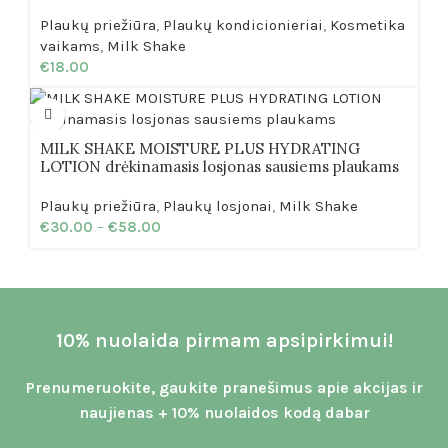
Plaukų priežiūra
,
Plaukų kondicionieriai
,
Kosmetika
vaikams
,
Milk Shake
€
18.00
MILK SHAKE MOISTURE PLUS HYDRATING
LOTION drėkinamasis losjonas sausiems plaukams
Plaukų priežiūra
,
Plaukų losjonai
,
Milk Shake
€
30.00
–
€
58.00
10% nuolaida pirmam apsipirkimui!
Prenumeruokite, gaukite pranešimus apie akcijas ir
naujienas + 10% nuolaidos kodą dabar