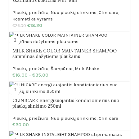
skatinantis kokteilis 1vnt. 8ml
Plaukų priežiūra
,
Nuo plaukų slinkimo
,
Clinicare
,
Kosmetika vyrams
€
18.20
€
26.00
MILK SHAKE COLOR MAINTAINER SHAMPOO
šampūnas dažytiems plaukams
Plaukų priežiūra
,
Šampūnai
,
Milk Shake
€
16.00
–
€
35.00
CLINICARE energizuojantis kondicionierius nuo
plaukų slinkimo 250ml
Plaukų priežiūra
,
Nuo plaukų slinkimo
,
Clinicare
€
30.00