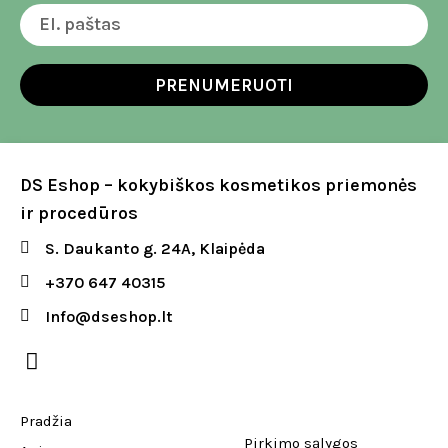
PRENUMERUOTI
DS Eshop – kokybiškos kosmetikos priemonės
ir procedūros
S. Daukanto g. 24A, Klaipėda
+370 647 40315
Info@dseshop.lt
Pradžia
Pirkimo sąlygos